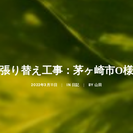
張り替え工事：茅ヶ崎市O
2022年3月11日
IN
BY
|
日記
|
山田