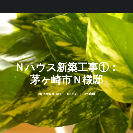
Ｎハウス新築工事①：
茅ヶ崎市Ｎ様邸
2018年6月18日
IN
BY
|
日記
|
山田