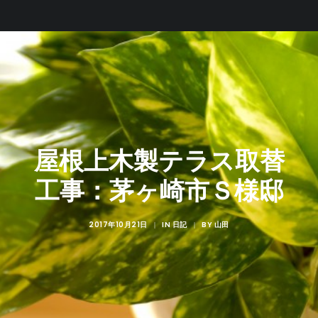
屋根上木製テラス取替
工事：茅ヶ崎市Ｓ様邸
2017年10月21日
IN
BY
|
日記
|
山田