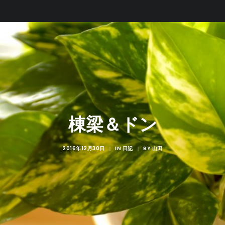
棟梁＆ドン
2016年12月30日
IN
BY
|
日記
|
山田