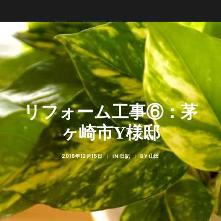
リフォーム工事⑥：茅
ヶ崎市Y様邸
2016年12月15日
IN
BY
|
日記
|
山田